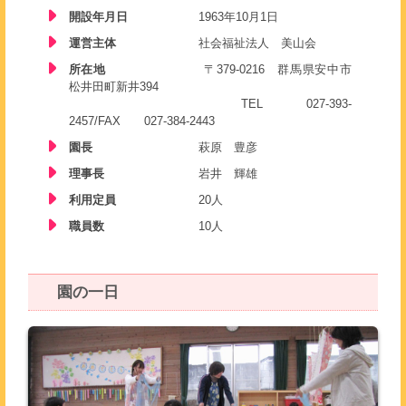
開設年月日
1963年10月1日
運営主体
社会福祉法人 美山会
所在地
〒379-0216 群馬県安中市
松井田町新井394
TEL 027-393-
2457/FAX 027-384-2443
園長
萩原 豊彦
理事長
岩井 輝雄
利用定員
20人
職員数
10人
園の一日