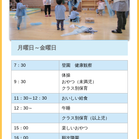
月曜日～金曜日
7：30
登園 健康観察
体操
9：30
おやつ（未満児）
クラス別保育
11：30～12：30
おいしい給食
12：30～
午睡
クラス別保育（以上児）
15：00
楽しいおやつ
16：00
順次降園